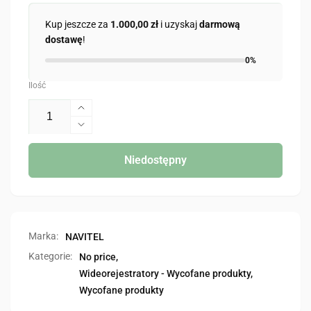
Kup jeszcze za
1.000,00 zł
i uzyskaj
darmową
dostawę
!
0%
Ilość
Zwiększ
ilość
Zmniejsz
dla
ilość
AR200
dla
Niedostępny
NV
AR200
NV
Marka:
NAVITEL
Kategorie:
No price,
Wideorejestratory - Wycofane produkty,
Wycofane produkty