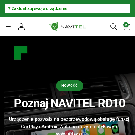
Przejdź
do
Zaktualizuj swoje urządzenie
treści
0
N
pozycje(-
0
Zaloguj
i)
A
się
V
I
T
E
NOWOŚĆ
L
Poznaj NAVITEL RD10
P
Urządzenie pozwala na bezprzewodową obsługę funkcji
L
CarPlay i Android Auto na dużym dotykowym
wyświetlaczu.