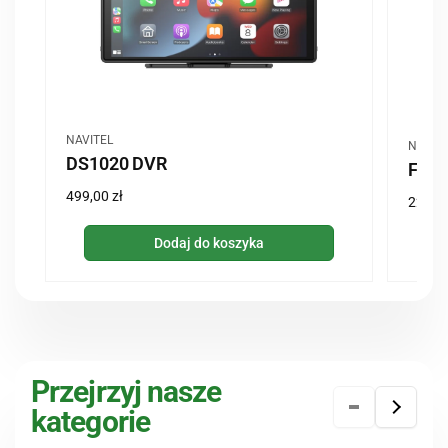
Dostawca:
NAVITEL
Dost
NAVIT
DS1020 DVR
FLOW
Cena
499,00 zł
Cena
229,00
regularna
regul
Dodaj do koszyka
Przejrzyj nasze
kategorie