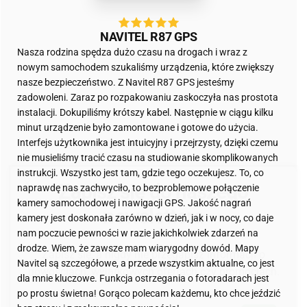
NAVITEL R87 GPS
Nasza rodzina spędza dużo czasu na drogach i wraz z
nowym samochodem szukaliśmy urządzenia, które zwiększy
nasze bezpieczeństwo. Z Navitel R87 GPS jesteśmy
zadowoleni. Zaraz po rozpakowaniu zaskoczyła nas prostota
instalacji. Dokupiliśmy krótszy kabel. Następnie w ciągu kilku
minut urządzenie było zamontowane i gotowe do użycia.
Interfejs użytkownika jest intuicyjny i przejrzysty, dzięki czemu
nie musieliśmy tracić czasu na studiowanie skomplikowanych
instrukcji. Wszystko jest tam, gdzie tego oczekujesz. To, co
Zapisz się do naszego
naprawdę nas zachwyciło, to bezproblemowe połączenie
kamery samochodowej i nawigacji GPS. Jakość nagrań
newslettera
kamery jest doskonała zarówno w dzień, jak i w nocy, co daje
nam poczucie pewności w razie jakichkolwiek zdarzeń na
drodze. Wiem, że zawsze mam wiarygodny dowód. Mapy
Zapisz się, a nigdy nie przegapisz informacji o
Navitel są szczegółowe, a przede wszystkim aktualne, co jest
nowościach, wyjątkowych ofertach czy promocjach.
dla mnie kluczowe. Funkcja ostrzegania o fotoradarach jest
po prostu świetna! Gorąco polecam każdemu, kto chce jeździć