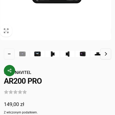
Przez
NAVITEL
AR200 PRO
Cena
149,00 zł
regularna
Z wliczonym podatkiem.