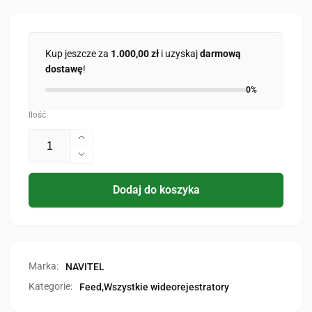
Kup jeszcze za
1.000,00 zł
i uzyskaj
darmową
dostawę
!
0%
Ilość
Zwiększ
ilość
Zmniejsz
dla
ilość
AR200
dla
Dodaj do koszyka
PRO
AR200
PRO
Marka:
NAVITEL
Kategorie:
Feed,
Wszystkie wideorejestratory