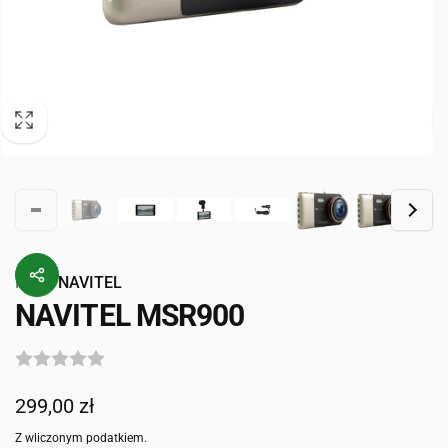
Przez
NAVITEL
NAVITEL MSR900
Cena
299,00 zł
regularna
Z wliczonym podatkiem.