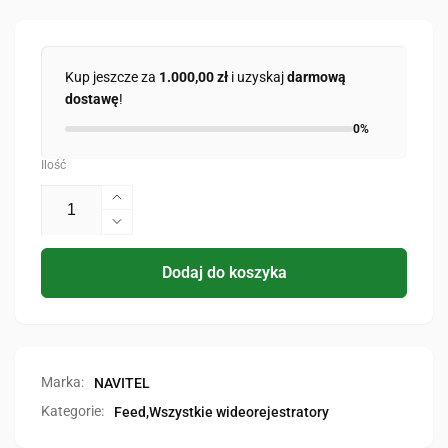
Kup jeszcze za
1.000,00 zł
i uzyskaj
darmową
dostawę
!
0%
Ilość
Zwiększ
ilość
Zmniejsz
dla
ilość
NAVITEL
dla
Dodaj do koszyka
MSR900
NAVITEL
MSR900
Marka:
NAVITEL
Kategorie:
Feed,
Wszystkie wideorejestratory