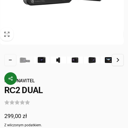
Przez
NAVITEL
RС2 DUAL
Cena
299,00 zł
regularna
Z wliczonym podatkiem.