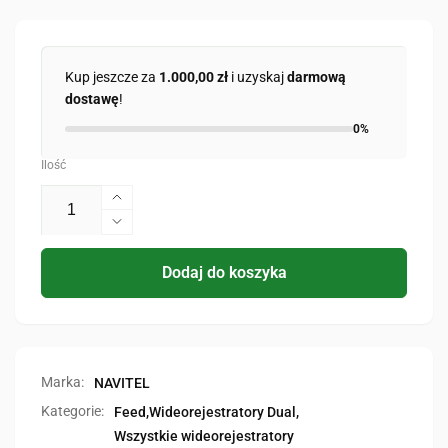
Kup jeszcze za
1.000,00 zł
i uzyskaj
darmową
dostawę
!
0%
Ilość
Zwiększ
ilość
Zmniejsz
dla
ilość
RС2
dla
Dodaj do koszyka
DUAL
RС2
DUAL
Marka:
NAVITEL
Kategorie:
Feed,
Wideorejestratory Dual,
Wszystkie wideorejestratory