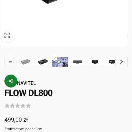
Przez
NAVITEL
FLOW DL800
Cena
499,00 zł
regularna
Z wliczonym podatkiem.