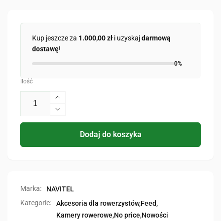
Kup jeszcze za
1.000,00 zł
i uzyskaj
darmową
dostawę
!
0%
Ilość
Zwiększ
ilość
Zmniejsz
dla
ilość
FLOW
dla
Dodaj do koszyka
DL800
FLOW
DL800
Marka:
NAVITEL
Kategorie:
Akcesoria dla rowerzystów,
Feed,
Kamery rowerowe,
No price,
Nowości