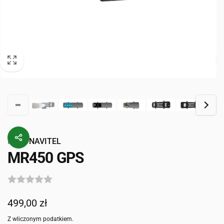
Przez
NAVITEL
MR450 GPS
Cena
499,00 zł
regularna
Z wliczonym podatkiem.