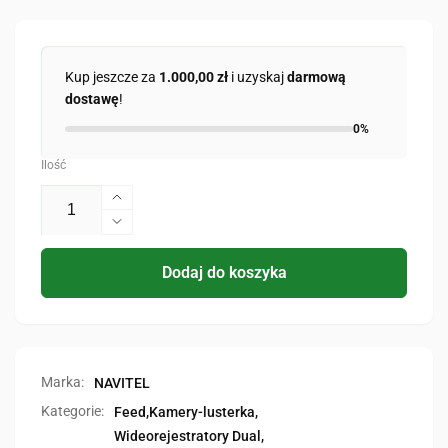
Kup jeszcze za
1.000,00 zł
i uzyskaj
darmową
dostawę
!
0%
Ilość
Zwiększ
ilość
Zmniejsz
dla
ilość
MR450
dla
Dodaj do koszyka
GPS
MR450
GPS
Marka:
NAVITEL
Kategorie:
Feed,
Kamery-lusterka,
Wideorejestratory Dual,