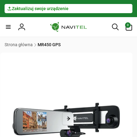
Przejdź
do
Zaktualizuj swoje urządzenie
treści
0
pozycje(-
0
Zaloguj
i)
się
Pomiń,
Strona główna
MR450 GPS
aby
przejść do
informacji
o
produkcie