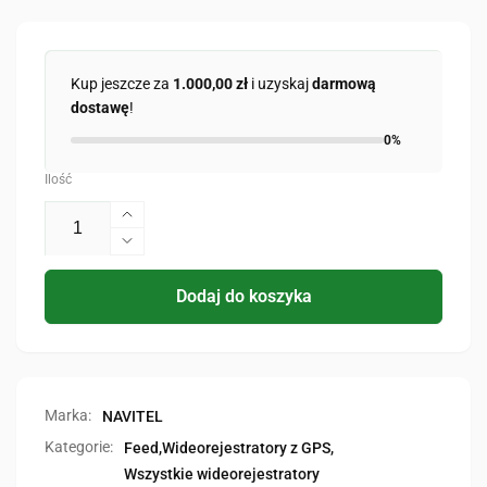
Kup jeszcze za
1.000,00 zł
i uzyskaj
darmową
dostawę
!
0%
Ilość
Zwiększ
ilość
Zmniejsz
dla
ilość
R87
dla
Dodaj do koszyka
GPS
R87
GPS
Marka:
NAVITEL
Kategorie:
Feed,
Wideorejestratory z GPS,
Wszystkie wideorejestratory