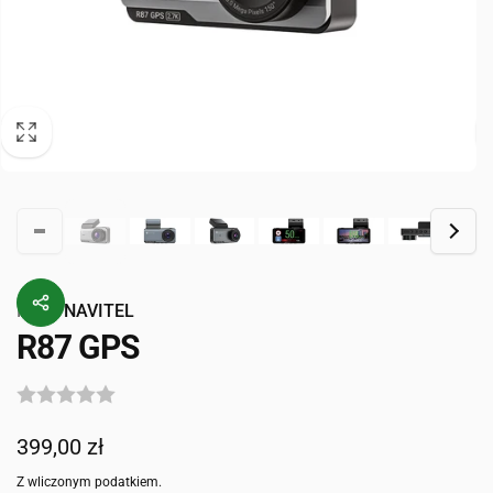
Przez
NAVITEL
R87 GPS
Cena
399,00 zł
regularna
Z wliczonym podatkiem.