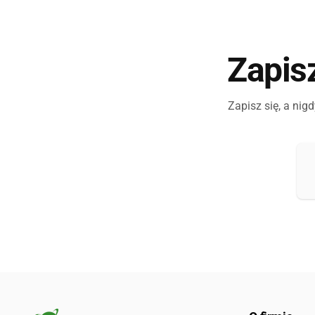
Zapis
Zapisz się, a nig
E-
ma