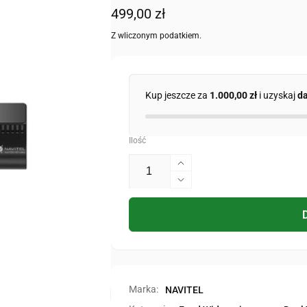
Cena
499,00 zł
regularna
Z wliczonym podatkiem.
Kup jeszcze za
1.000,00 zł
i uzyskaj
d
Ilość
Zwiększ
ilość
Zmniejsz
dla
ilość
RS984
dla
GPS
RS984
GPS
Marka:
NAVITEL